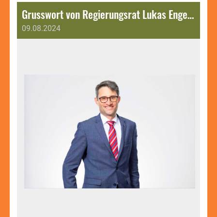
Grusswort von Regierungsrat Lukas Engelberger zum 4. ITF Muttenz Open M25.
09.08.2024